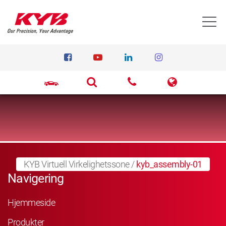
T
KYB Virtuell Virkelighetssone
/
kyb_assembly-01
Navigering
Hjemmeside
Produkter