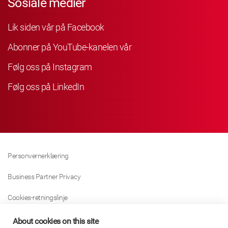
Sosiale medier
Lik siden vår på Facebook
Abonner på YouTube-kanelen vår
Følg oss på Instagram
Følg oss på LinkedIn
Personvernerklæring
Business Partner Privacy
Cookies-retningslinje
Modern Slavery Act Policy
About cookies on this site