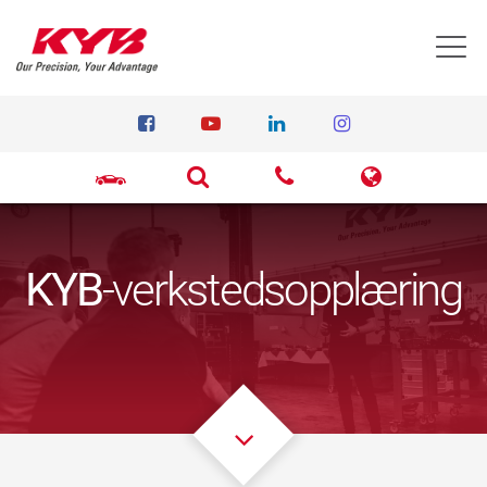
T
KYB
-verkstedsopplæring