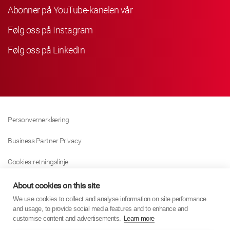
Abonner på YouTube-kanelen vår
Følg oss på Instagram
Følg oss på LinkedIn
Personvernerklæring
Business Partner Privacy
Cookies-retningslinje
Modern Slavery Act Policy
About cookies on this site
We use cookies to collect and analyse information on site performance
Tax Strategy
and usage, to provide social media features and to enhance and
customise content and advertisements.
Learn more
Imprint