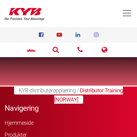
T
KYB-distributøropplæring
/
Distributor Training
[NORWAY]
Navigering
Hjemmeside
Produkter