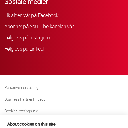
Sosiale medier
Lik siden vår på Facebook
Abonner på YouTube-kanelen vår
Følg oss på Instagram
Følg oss på LinkedIn
Personvernerklæring
Business Partner Privacy
Cookies-retningslinje
Modern Slavery Act Policy
About cookies on this site