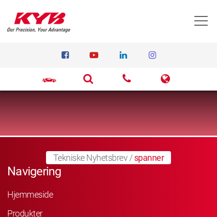
T
Tekniske Nyhetsbrev
/
spanner
Navigering
Hjemmeside
Produkter