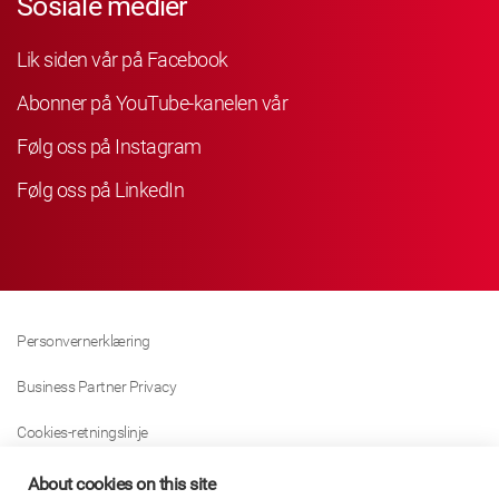
Sosiale medier
Lik siden vår på Facebook
Abonner på YouTube-kanelen vår
Følg oss på Instagram
Følg oss på LinkedIn
Personvernerklæring
Business Partner Privacy
Cookies-retningslinje
Modern Slavery Act Policy
About cookies on this site