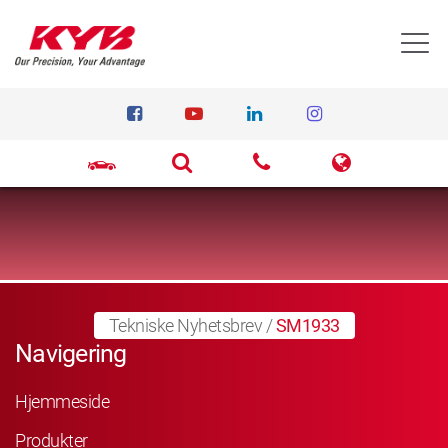
T
Tekniske Nyhetsbrev
/
SM1933
Navigering
Hjemmeside
Produkter