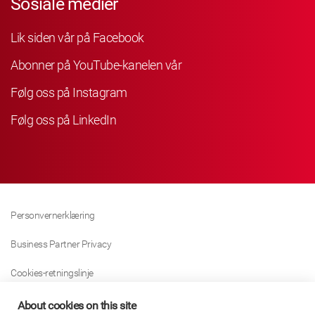
Sosiale medier
Lik siden vår på Facebook
Abonner på YouTube-kanelen vår
Følg oss på Instagram
Følg oss på LinkedIn
Personvernerklæring
Business Partner Privacy
Cookies-retningslinje
Modern Slavery Act Policy
About cookies on this site