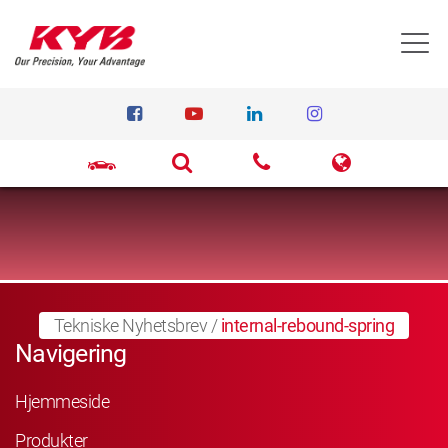
T
Tekniske Nyhetsbrev
/
internal-rebound-spring
Navigering
Hjemmeside
Produkter