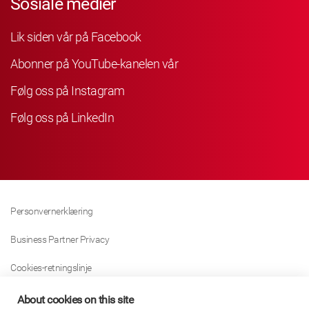
Sosiale medier
Lik siden vår på Facebook
Abonner på YouTube-kanelen vår
Følg oss på Instagram
Følg oss på LinkedIn
Personvernerklæring
Business Partner Privacy
Cookies-retningslinje
Modern Slavery Act Policy
About cookies on this site