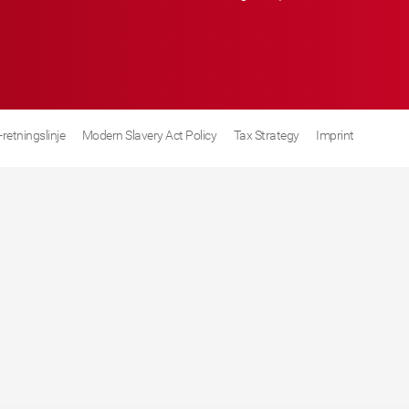
retningslinje
Modern Slavery Act Policy
Tax Strategy
Imprint