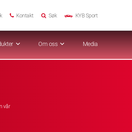
k
Kontakt
Søk
KYB Sport
ukter
Om oss
Media
n vår