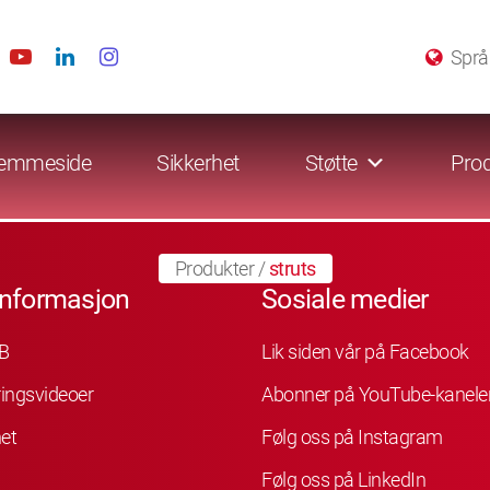
Språ
emmeside
Sikkerhet
Støtte
Prod
Produkter
/
struts
informasjon
Sosiale medier
B
Lik siden vår på Facebook
ingsvideoer
Abonner på YouTube-kanele
et
Følg oss på Instagram
Følg oss på LinkedIn