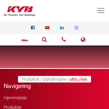
T
Produkter
/
Støtdempere
/
ultra_new
Navigering
Hjemmeside
Produkter