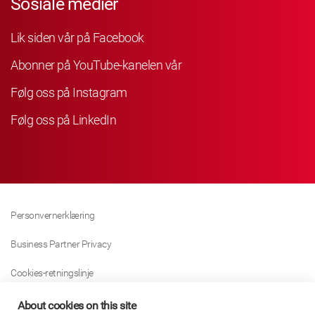
Sosiale medier
Lik siden vår på Facebook
Abonner på YouTube-kanelen vår
Følg oss på Instagram
Følg oss på LinkedIn
Personvernerklæring
Business Partner Privacy
Cookies-retningslinje
Modern Slavery Act Policy
About cookies on this site