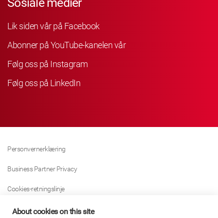
Sosiale medier
Lik siden vår på Facebook
Abonner på YouTube-kanelen vår
Følg oss på Instagram
Følg oss på LinkedIn
Personvernerklæring
Business Partner Privacy
Cookies-retningslinje
Modern Slavery Act Policy
About cookies on this site