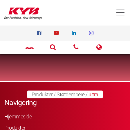
T
Produkter
/
Støtdempere
/
ultra
Navigering
Hjemmeside
Produkter