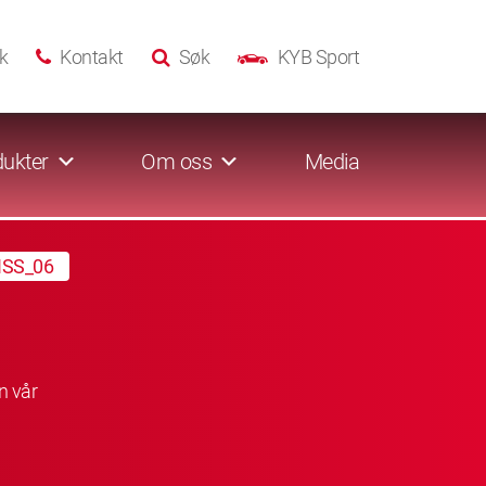
k
Kontakt
Søk
KYB Sport
ukter
Om oss
Media
SS_06
n vår