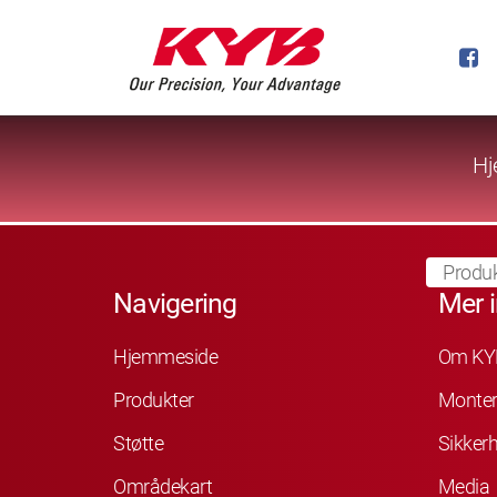
Hj
Produk
Navigering
Mer 
Hjemmeside
Om KY
Produkter
Monter
Støtte
Sikkerh
Områdekart
Media