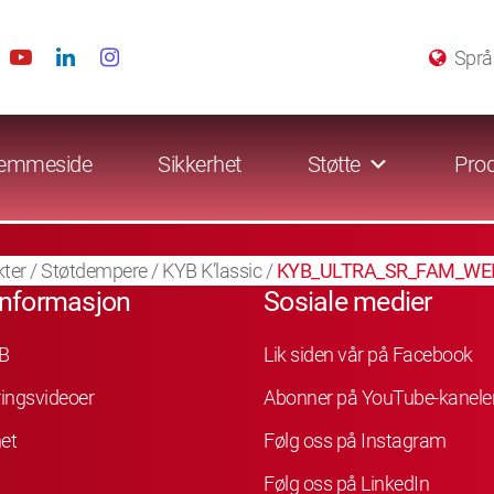
Språ
emmeside
Sikkerhet
Støtte
Prod
ter
/
Støtdempere
/
KYB K’lassic
/
KYB_ULTRA_SR_FAM_WEI
informasjon
Sosiale medier
B
Lik siden vår på Facebook
ingsvideoer
Abonner på YouTube-kanele
et
Følg oss på Instagram
Følg oss på LinkedIn