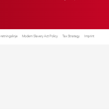
retningslinje
Modern Slavery Act Policy
Tax Strategy
Imprint