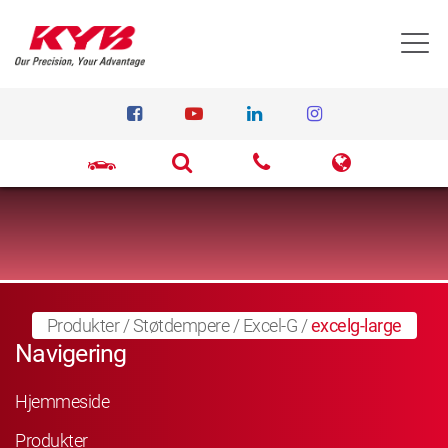
T
Produkter
/
Støtdempere
/
Excel-G
/
excelg-large
Navigering
Hjemmeside
Produkter