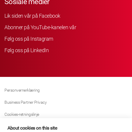
Sosiale medier
Lik siden vår på Facebook
Abonner på YouTube-kanelen vår
Følg oss på Instagram
Følg oss på LinkedIn
Personvernerklæring
Business Partner Privacy
Cookies-retningslinje
Modern Slavery Act Policy
About cookies on this site