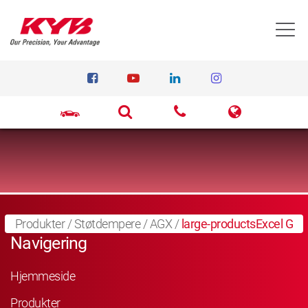
T
Produkter
/
Støtdempere
/
AGX
/
large-productsExcel G
Navigering
Hjemmeside
Produkter