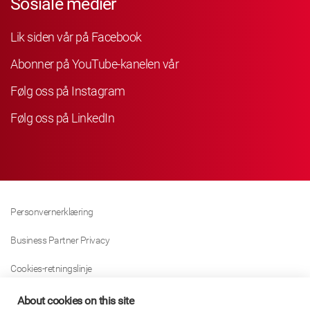
Sosiale medier
Lik siden vår på Facebook
Abonner på YouTube-kanelen vår
Følg oss på Instagram
Følg oss på LinkedIn
Personvernerklæring
Business Partner Privacy
Cookies-retningslinje
Modern Slavery Act Policy
About cookies on this site