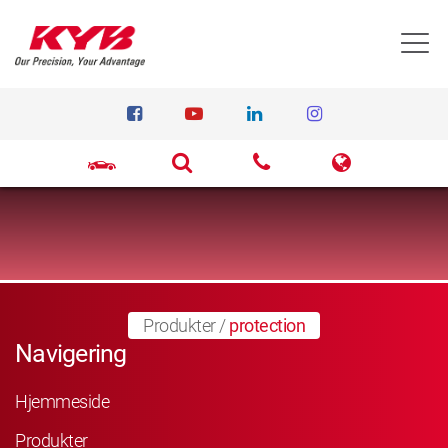
T
Produkter
/
protection
Navigering
Hjemmeside
Produkter