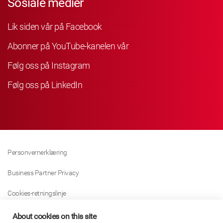
Sosiale medier
Lik siden vår på Facebook
Abonner på YouTube-kanelen vår
Følg oss på Instagram
Følg oss på LinkedIn
Personvernerklæring
Business Partner Privacy
Cookies-retningslinje
Modern Slavery Act Policy
About cookies on this site