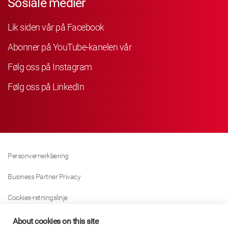
Sosiale medier
Lik siden vår på Facebook
Abonner på YouTube-kanelen vår
Følg oss på Instagram
Følg oss på LinkedIn
Personvernerklæring
Business Partner Privacy
Cookies-retningslinje
Modern Slavery Act Policy
About cookies on this site