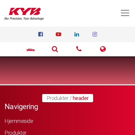
T
Produkter
/
header
Navigering
Hjemmeside
Produkter