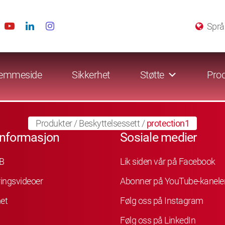
Språ
emmeside
Sikkerhet
Støtte
Prod
Produkter
/
Beskyttelsessett
/
protection1
informasjon
Sosiale medier
B
Lik siden vår på Facebook
ingsvideoer
Abonner på YouTube-kanele
et
Følg oss på Instagram
Følg oss på LinkedIn