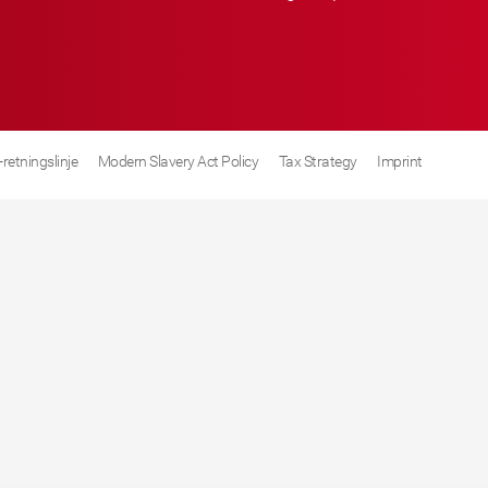
retningslinje
Modern Slavery Act Policy
Tax Strategy
Imprint