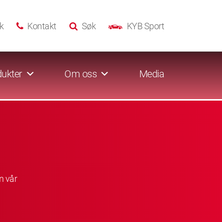
k
Kontakt
Søk
KYB Sport
ukter
Om oss
Media
n vår