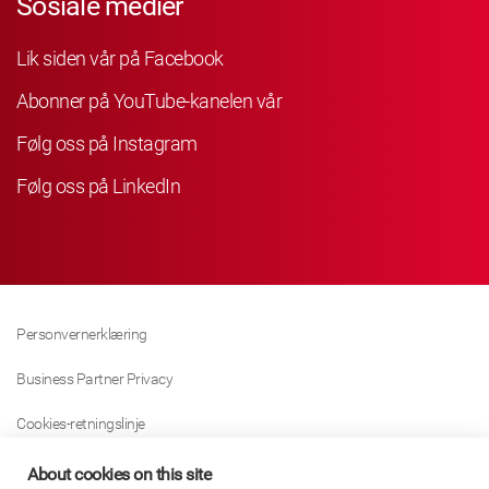
Sosiale medier
Lik siden vår på Facebook
Abonner på YouTube-kanelen vår
Følg oss på Instagram
Følg oss på LinkedIn
Personvernerklæring
Business Partner Privacy
Cookies-retningslinje
Modern Slavery Act Policy
About cookies on this site