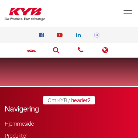
T
Om KYB
/
header2
Navigering
Hjemmeside
Produkter