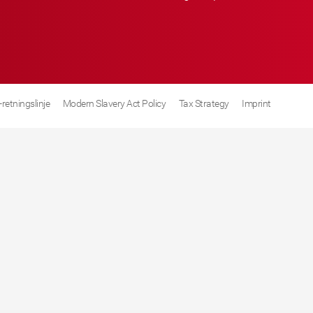
retningslinje
Modern Slavery Act Policy
Tax Strategy
Imprint