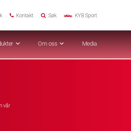
k
Kontakt
Søk
KYB Sport
ukter
Om oss
Media
n vår