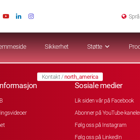
Språ
emmeside
Sikkerhet
Støtte
Prod
Kontakt
/
north_america
informasjon
Sosiale medier
B
Lik siden vår på Facebook
ingsvideoer
Abonner på YouTube-kanele
et
Følg oss på Instagram
Følg oss på LinkedIn