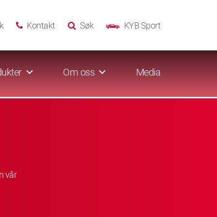
k
Kontakt
Søk
KYB Sport
ukter
Om oss
Media
n vår