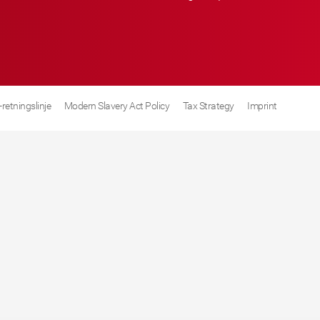
retningslinje
Modern Slavery Act Policy
Tax Strategy
Imprint