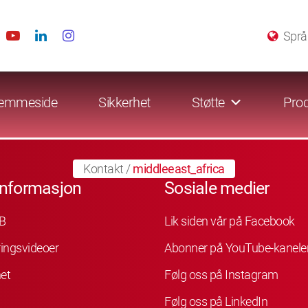
Språ
emmeside
Sikkerhet
Støtte
Prod
Kontakt
/
middleeast_africa
informasjon
Sosiale medier
B
Lik siden vår på Facebook
ingsvideoer
Abonner på YouTube-kanele
et
Følg oss på Instagram
Følg oss på LinkedIn