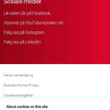
Sosiale medier
Lik siden vår på Facebook
Abonner på YouTube-kanelen vår
Følg oss på Instagram
Følg oss på LinkedIn
Personvernerklæring
Business Partner Privacy
Cookies-retningslinje
Modern Slavery Act Policy
About cookies on this site