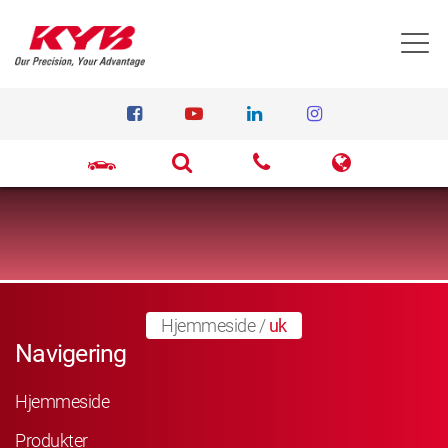
T
Hjemmeside
/
uk
Navigering
Hjemmeside
Produkter