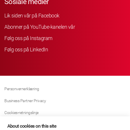
Sosiale medier
Lik siden vår på Facebook
Abonner på YouTube-kanelen vår
Følg oss på Instagram
Følg oss på LinkedIn
Personvernerklæring
Business Partner Privacy
Cookies-retningslinje
Modern Slavery Act Policy
About cookies on this site