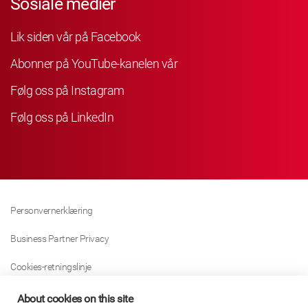
Sosiale medier
Lik siden vår på Facebook
Abonner på YouTube-kanelen vår
Følg oss på Instagram
Følg oss på LinkedIn
Personvernerklæring
Business Partner Privacy
Cookies-retningslinje
Modern Slavery Act Policy
About cookies on this site