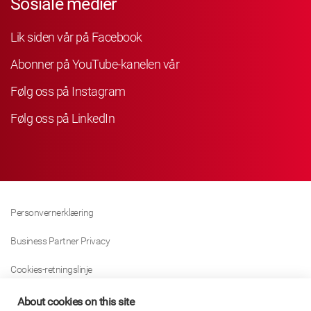
Sosiale medier
Lik siden vår på Facebook
Abonner på YouTube-kanelen vår
Følg oss på Instagram
Følg oss på LinkedIn
Personvernerklæring
Business Partner Privacy
Cookies-retningslinje
Modern Slavery Act Policy
About cookies on this site