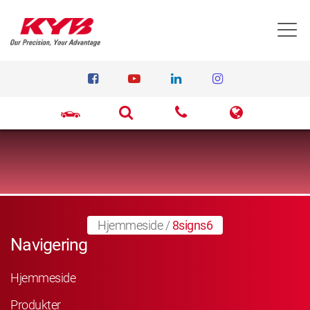
T
Hjemmeside
/
8signs6
Navigering
Hjemmeside
Produkter