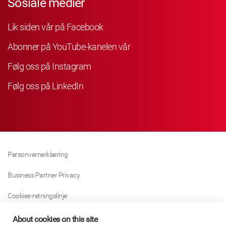
Sosiale medier
Lik siden vår på Facebook
Abonner på YouTube-kanelen vår
Følg oss på Instagram
Følg oss på LinkedIn
Personvernerklæring
Business Partner Privacy
Cookies-retningslinje
Modern Slavery Act Policy
About cookies on this site