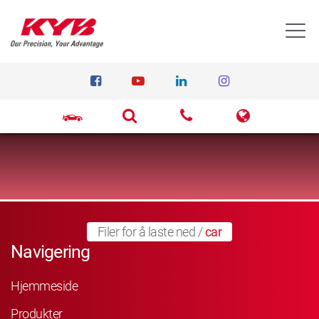
T
Filer for å laste ned
/
car
Navigering
Hjemmeside
Produkter