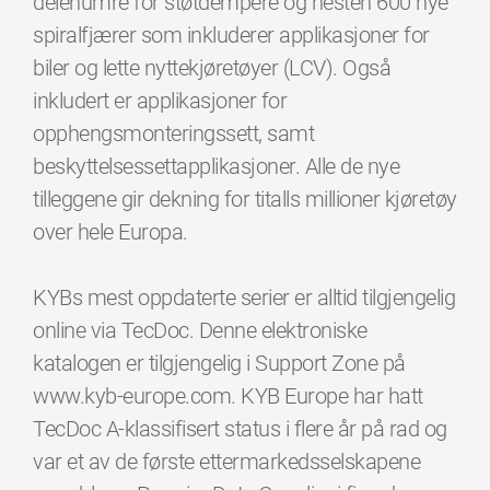
delenumre for støtdempere og nesten 600 nye
spiralfjærer som inkluderer applikasjoner for
biler og lette nyttekjøretøyer (LCV). Også
inkludert er applikasjoner for
opphengsmonteringssett, samt
beskyttelsessettapplikasjoner. Alle de nye
tilleggene gir dekning for titalls millioner kjøretøy
over hele Europa.
KYBs mest oppdaterte serier er alltid tilgjengelig
online via TecDoc. Denne elektroniske
katalogen er tilgjengelig i Support Zone på
www.kyb-europe.com. KYB Europe har hatt
TecDoc A-klassifisert status i flere år på rad og
var et av de første ettermarkedsselskapene