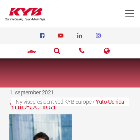
T
1. september 2021
Ny visepresident ved KYB Europe
/
Yuto-Uchida
Yuto-Uchida