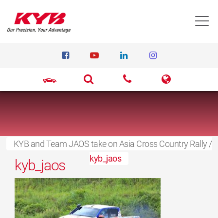
T
KYB and Team JAOS take on Asia Cross Country Rally
15. september 2021
/
kyb_jaos
kyb_jaos