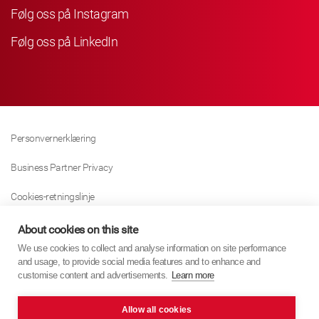
Følg oss på Instagram
Følg oss på LinkedIn
Personvernerklæring
Business Partner Privacy
Cookies-retningslinje
Modern Slavery Act Policy
About cookies on this site
We use cookies to collect and analyse information on site performance
Tax Strategy
and usage, to provide social media features and to enhance and
customise content and advertisements.
Learn more
Imprint
Allow all cookies
KYB Europe © 2026