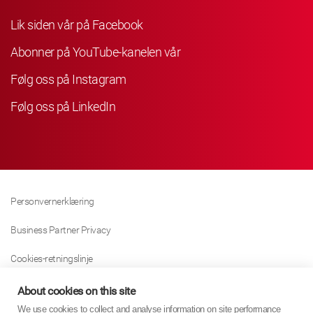
Lik siden vår på Facebook
Abonner på YouTube-kanelen vår
Følg oss på Instagram
Følg oss på LinkedIn
Personvernerklæring
Business Partner Privacy
Cookies-retningslinje
Modern Slavery Act Policy
About cookies on this site
We use cookies to collect and analyse information on site performance