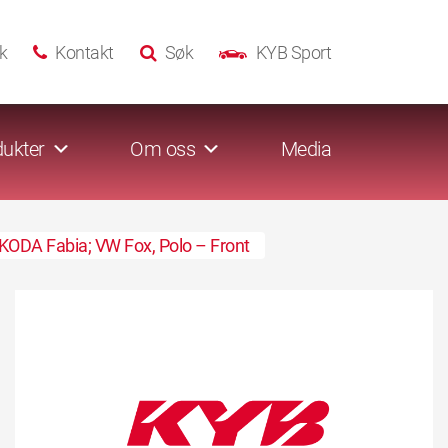
k
Kontakt
Søk
KYB Sport
ukter
Om oss
Media
KODA Fabia; VW Fox, Polo – Front