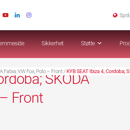
Språ
emmeside
Sikkerhet
Støtte
Prod
 Fabia; VW Fox, Polo – Front
/
KYB SEAT Ibiza 4, Cordoba; S
Cordoba; SKODA
 – Front