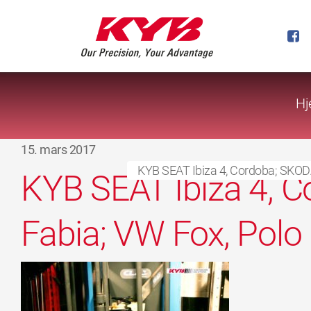
Hj
15. mars 2017
KYB SEAT Ibiza 4, Cordoba; SKODA
KYB SEAT Ibiza 4, 
Fabia; VW Fox, Polo