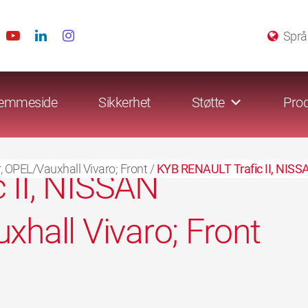
Språ
emmeside
Sikkerhet
Støtte
Prod
 OPEL/Vauxhall Vivaro; Front
/
KYB RENAULT Trafic II, NISSA
 II, NISSAN
xhall Vivaro; Front