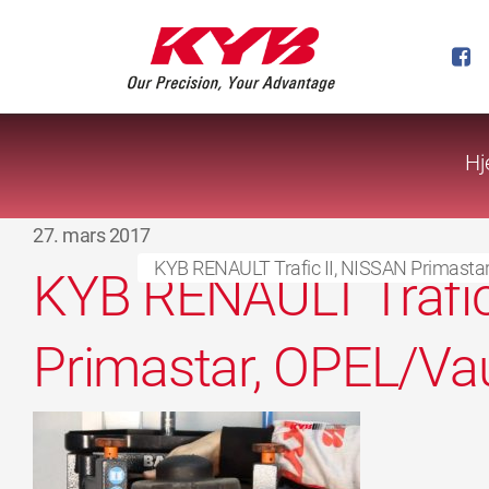
Hj
27. mars 2017
KYB RENAULT Trafic II, NISSAN Primastar,
KYB RENAULT Trafic
Primastar, OPEL/Vau