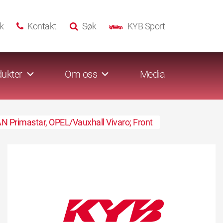
k
Kontakt
Søk
KYB Sport
ukter
Om oss
Media
N Primastar, OPEL/Vauxhall Vivaro; Front