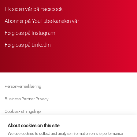
Lik siden vår på Facebook
Abonner på YouTube-kanelen vår
Følg oss på Instagram
Følg oss på LinkedIn
Personvernerklæring
Business Partner Privacy
Cookies-retningslinje
Modern Slavery Act Policy
About cookies on this site
We use cookies to collect and analyse information on site performance
Tax Strategy