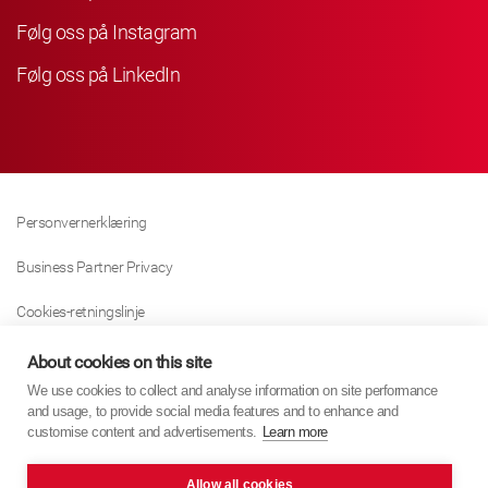
Følg oss på Instagram
Følg oss på LinkedIn
Personvernerklæring
Business Partner Privacy
Cookies-retningslinje
Modern Slavery Act Policy
About cookies on this site
We use cookies to collect and analyse information on site performance
Tax Strategy
and usage, to provide social media features and to enhance and
customise content and advertisements.
Learn more
Imprint
Allow all cookies