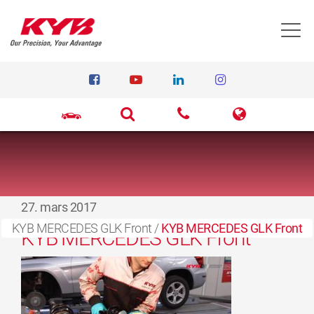
T
27. mars 2017
KYB MERCEDES GLK Front
/
KYB MERCEDES GLK Front
KYB MERCEDES GLK Front