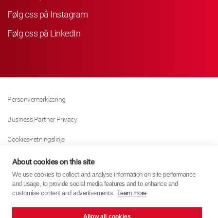
Følg oss på Instagram
Følg oss på LinkedIn
Personvernerklæring
Business Partner Privacy
Cookies-retningslinje
Modern Slavery Act Policy
About cookies on this site
We use cookies to collect and analyse information on site performance
Tax Strategy
and usage, to provide social media features and to enhance and
customise content and advertisements.
Learn more
Imprint
Allow all cookies