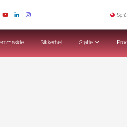
Språ
emmeside
Sikkerhet
Støtte
Prod