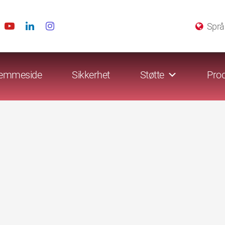
Språ
emmeside
Sikkerhet
Støtte
Prod