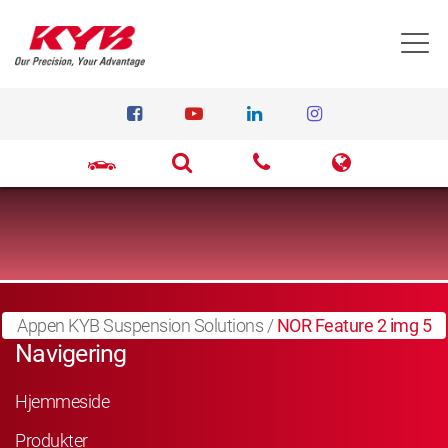
T
Appen KYB Suspension Solutions
/
NOR Feature 2 img 5
Navigering
Hjemmeside
Produkter