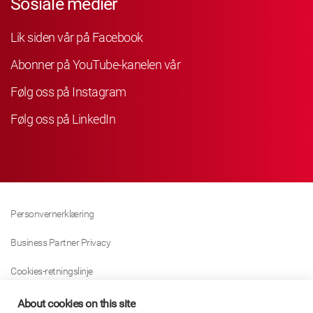
Sosiale medier
Lik siden vår på Facebook
Abonner på YouTube-kanelen vår
Følg oss på Instagram
Følg oss på LinkedIn
Personvernerklæring
Business Partner Privacy
Cookies-retningslinje
Modern Slavery Act Policy
About cookies on this site