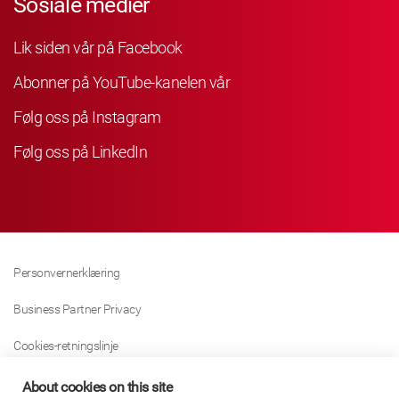
Sosiale medier
Lik siden vår på Facebook
Abonner på YouTube-kanelen vår
Følg oss på Instagram
Følg oss på LinkedIn
Personvernerklæring
Business Partner Privacy
Cookies-retningslinje
Modern Slavery Act Policy
About cookies on this site