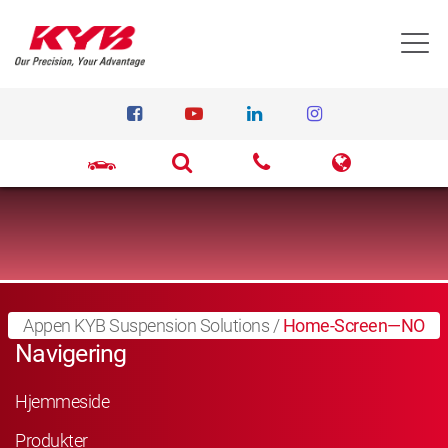
T
Appen KYB Suspension Solutions
/
Home-Screen—NO
Navigering
Hjemmeside
Produkter