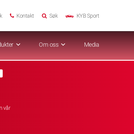
k
Kontakt
Søk
KYB Sport
ukter
Om oss
Media
n vår