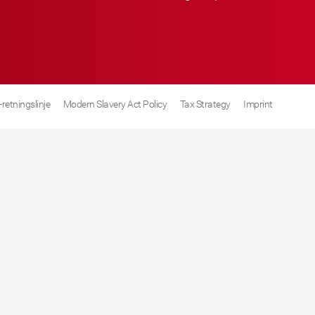
retningslinje
Modern Slavery Act Policy
Tax Strategy
Imprint