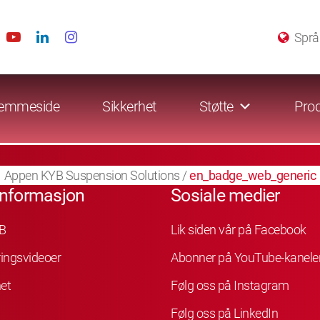
Språ
emmeside
Sikkerhet
Støtte
Prod
Appen KYB Suspension Solutions
/
en_badge_web_generic
informasjon
Sosiale medier
B
Lik siden vår på Facebook
ingsvideoer
Abonner på YouTube-kanele
et
Følg oss på Instagram
Følg oss på LinkedIn