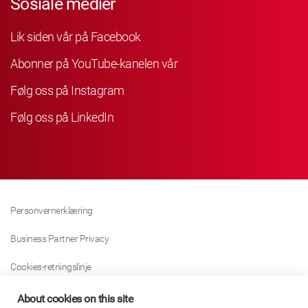
Sosiale medier
Lik siden vår på Facebook
Abonner på YouTube-kanelen vår
Følg oss på Instagram
Følg oss på LinkedIn
Personvernerklæring
Business Partner Privacy
Cookies-retningslinje
Modern Slavery Act Policy
About cookies on this site