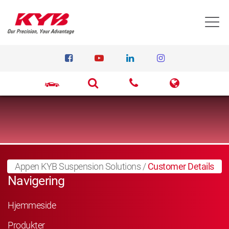
T
Appen KYB Suspension Solutions
/
Customer Details
Navigering
Hjemmeside
Produkter