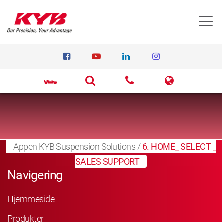
T
Appen KYB Suspension Solutions
/
6. HOME_ SELECT _
SALES SUPPORT
Navigering
Hjemmeside
Produkter