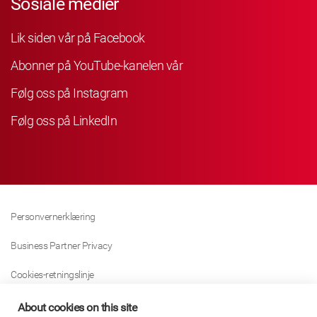
Sosiale medier
Lik siden vår på Facebook
Abonner på YouTube-kanelen vår
Følg oss på Instagram
Følg oss på LinkedIn
Personvernerklæring
Business Partner Privacy
Cookies-retningslinje
Modern Slavery Act Policy
About cookies on this site