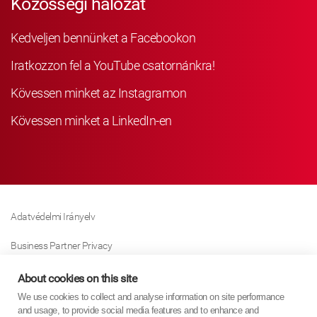
Közösségi hálózat
Kedveljen bennünket a Facebookon
Iratkozzon fel a YouTube csatornánkra!
Kövessen minket az Instagramon
Kövessen minket a LinkedIn-en
Adatvédelmi Irányelv
Business Partner Privacy
Sütikre Vonatkozó Irányelv
About cookies on this site
We use cookies to collect and analyse information on site performance
Modern Slavery Act Policy
and usage, to provide social media features and to enhance and