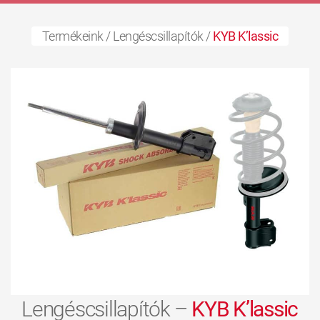
Termékeink
/
Lengéscsillapítók
/
KYB K’lassic
Lengéscsillapítók –
KYB K’lassic