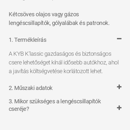
Kétcsöves olajos vagy gázos
lengéscsillapítók, gólyalábak és patronok.
1. Termékleírás
A KYB K’lassic gazdaságos és biztonságos
csere lehetőséget kínál idősebb autókhoz, ahol
a javítás költségvetése korlátozott lehet.
2. Műszaki adatok
3. Mikor szükséges a lengéscsillapítók
cseréje?