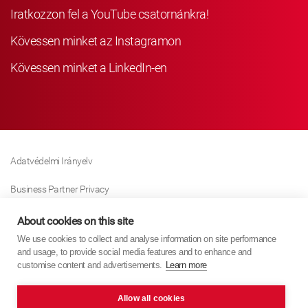
Iratkozzon fel a YouTube csatornánkra!
Kövessen minket az Instagramon
Kövessen minket a LinkedIn-en
Adatvédelmi Irányelv
Business Partner Privacy
Sütikre Vonatkozó Irányelv
About cookies on this site
We use cookies to collect and analyse information on site performance
Modern Slavery Act Policy
and usage, to provide social media features and to enhance and
customise content and advertisements.
Learn more
Imprint
Allow all cookies
KYB Europe © 2026