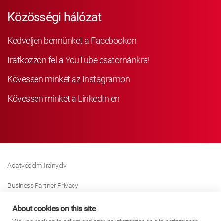
Közösségi hálózat
Kedveljen bennünket a Facebookon
Iratkozzon fel a YouTube csatornánkra!
Kövessen minket az Instagramon
Kövessen minket a LinkedIn-en
Adatvédelmi Irányelv
Business Partner Privacy
Sütikre Vonatkozó Irányelv
About cookies on this site