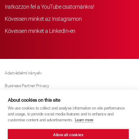
Iratkozzon fel a YouTube csatornánkra!
Kövessen minket az Instagramon
Kövessen minket a LinkedIn-en
Adatvédelmi Irányelv
Business Partner Privacy
Sütikre Vonatkozó Irányelv
About cookies on this site
We use cookies to collect and analyse information on site performance
Modern Slavery Act Policy
and usage, to provide social media features and to enhance and
customise content and advertisements.
Learn more
Imprint
Allow all cookies
KYB Europe © 2026