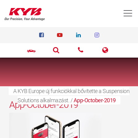
T
2021.09.05.
A KYB Europe új funkciókkal bővítette a Suspension
Solutions alkalmazást.
/
App-October-2019
App-October-2019