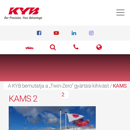
T
A KYB bemutatja a „Twin-Zero” gyártási kihívást
2023.04.17.
/
KAMS
2
KAMS 2