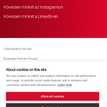
Kövessen minket az Instagramon
Kövessen minket a LinkedIn-en
Adatvédelmi Irányelv
Business Partner Privacy
Sütikre Vonatkozó Irányelv
About cookies on this site
We use cookies to collect and analyse information on site performance
Modern Slavery Act Policy
and usage, to provide social media features and to enhance and
customise content and advertisements.
Learn more
Imprint
Allow all cookies
KYB Europe © 2026