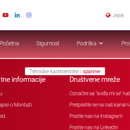
Jezik
Početna
Sigurnost
Podrška
Pro
Tehničke Karakteristike
/
spanner
tne informacije
Društvene mreže
u
Označite sa "sviđa mi se" n
apisi o Montaži
Pretplatite se na naš kanal
ost
Pratite nas na Instagram
Pratite nas na LinkedIn