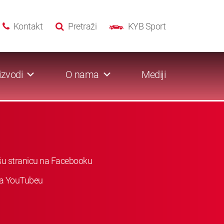
Kontakt
Pretraži
KYB Sport
izvodi
O nama
Mediji
ašu stranicu na Facebooku
 na YouTubeu