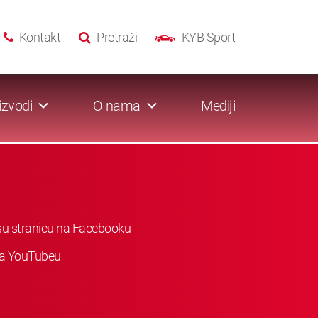
Kontakt
Pretraži
KYB Sport
izvodi
O nama
Mediji
ašu stranicu na Facebooku
 na YouTubeu