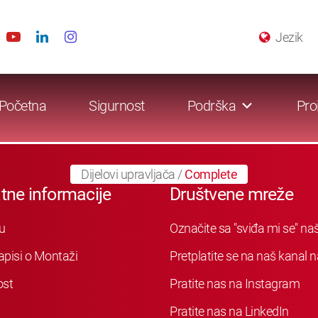
Jezik
Početna
Sigurnost
Podrška
Pro
Dijelovi upravljača
/
Complete
tne informacije
Društvene mreže
u
Označite sa "sviđa mi se" n
apisi o Montaži
Pretplatite se na naš kanal
ost
Pratite nas na Instagram
Pratite nas na LinkedIn