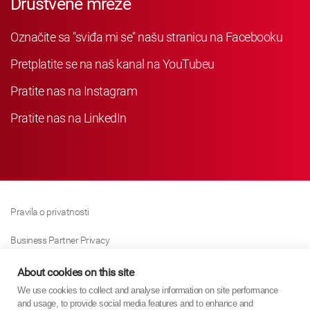
Društvene mreže
Označite sa "sviđa mi se" našu stranicu na Facebooku
Pretplatite se na naš kanal na YouTubeu
Pratite nas na Instagram
Pratite nas na LinkedIn
Pravila o privatnosti
Business Partner Privacy
Pravila O Kolačićima
About cookies on this site
We use cookies to collect and analyse information on site performance
Modern Slavery Act Policy
and usage, to provide social media features and to enhance and